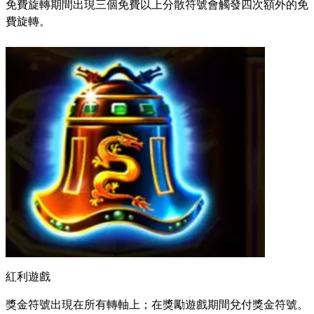
免費旋轉期間出現三個免費以上分散符號會觸發四次額外的免
費旋轉。
紅利遊戲
獎金符號出現在所有轉軸上；在獎勵遊戲期間兌付獎金符號。