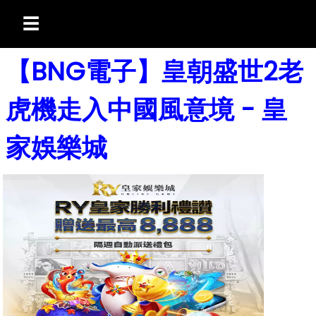
☰
【BNG電子】皇朝盛世2老
虎機走入中國風意境 - 皇
家娛樂城