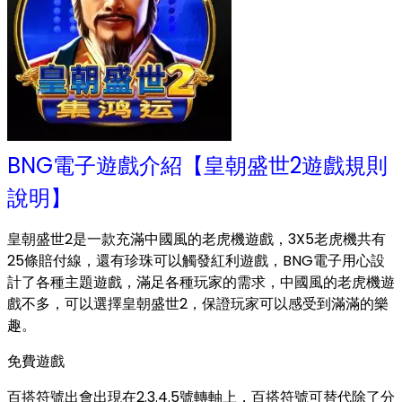
BNG電子遊戲介紹【皇朝盛世2遊戲規則
說明】
皇朝盛世2是一款充滿中國風的老虎機遊戲，3X5老虎機共有
25條賠付線，還有珍珠可以觸發紅利遊戲，BNG電子用心設
計了各種主題遊戲，滿足各種玩家的需求，中國風的老虎機遊
戲不多，可以選擇皇朝盛世2，保證玩家可以感受到滿滿的樂
趣。
免費遊戲
百搭符號出會出現在2.3.4.5號轉軸上，百搭符號可替代除了分