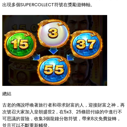
出現多個SUPERCOLLECT符號在獎勵遊轉軸。
總結
古老的傳說呼喚著旅行者和尋求財富的人，迎接財富之神，再
次號召大家加入皇朝盛世2，在5x3、25條賠付線的中進行不
可思議的冒險，收集3個龍鐘分散符號，帶來8次免費旋轉，
並且可以不斷重新觸發。