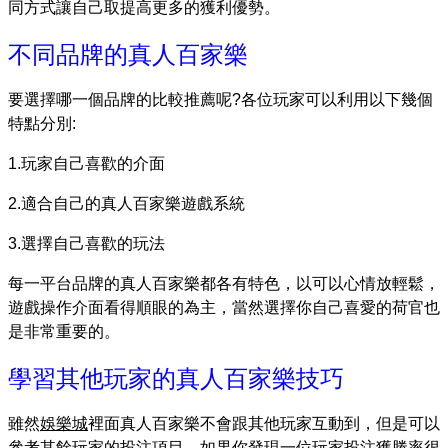
同方式讓自己取提高更多的獲利優勢。
不同品牌的真人百家樂
要選擇哪一個品牌的比較推薦呢?各位玩家可以利用以下幾個
特點分別:
1.玩家自己喜歡的介面
2.適合自己的真人百家樂遊戲系統
3.選擇自己喜歡的玩法
每一平台品牌的真人百家樂都各有特色，以可以心情放輕鬆，
遊戲操作介面看得順眼的為主，當然選擇你自己喜愛的荷官也
是非常重要的。
學習其他玩家的真人百家樂技巧
雖然
娛樂城
裡面真人百家樂不會跟其他玩家互動到，但是可以
參考其餘玩家的投注項目，如果你發現一位玩家投注獲勝率很